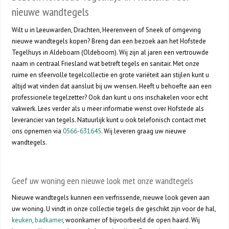
nieuwe wandtegels
Wilt u in Leeuwarden, Drachten, Heerenveen of Sneek of omgeving
nieuwe wandtegels kopen? Breng dan een bezoek aan het Hofstede
Tegelhuys in Aldeboarn (Oldeboorn). Wij zijn al jaren een vertrouwde
naam in centraal Friesland wat betreft tegels en sanitair. Met onze
ruime en sfeervolle tegelcollectie en grote variëteit aan stijlen kunt u
altijd wat vinden dat aansluit bij uw wensen. Heeft u behoefte aan een
professionele tegelzetter? Ook dan kunt u ons inschakelen voor echt
vakwerk. Lees verder als u meer informatie wenst over Hofstede als
leverancier van tegels. Natuurlijk kunt u ook telefonisch contact met
ons opnemen via
0566-631645
. Wij leveren graag uw nieuwe
wandtegels.
Geef uw woning een nieuwe look met onze wandtegels
Nieuwe wandtegels kunnen een verfrissende, nieuwe look geven aan
uw woning. U vindt in onze collectie tegels die geschikt zijn voor de hal,
keuken
,
badkamer
, woonkamer of bijvoorbeeld de open haard. Wij