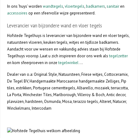
In ons ‘huys’ worden
wandtegels
,
vloertegels
,
badkamers
,
sanitair
en
accessoires
op een sfeervolle wijze gepresenteerd.
Leverancier van bijzondere wand en vloer tegels
Hofstede Tegelhuys is leverancier van bijzondere wand en vloer tegels,
natuursteen vloeren, keuken tegels, witjes en tijdloze badkamers.
Aandacht voor uw wensen en vakkundig advies staan bij Hofstede
Tegelhuys voorop. Laat u zich inspireren door ons werk als
tegelzetter
en kom sfeerproeven in onze
tegelwinkel
…
Dealer van o.a: Original Style, Natuursteen, Friese witjes, Cottoceramix,
De Tegel BV, Handgemaakte Marocaanse handgemaakte Zelliges, Pip
tiles, estrikken, Portugese cementtegels, Albarello, mozaiek, terracotta,
La Porta, Winchester Tiles, Marlborough, Villeroy & Boch, Antic decor,
plavuizen, hardsteen, Osmunda, Mosa, terazzo tegels, Alteret, Natucer,
Winckelmans, Intercodam