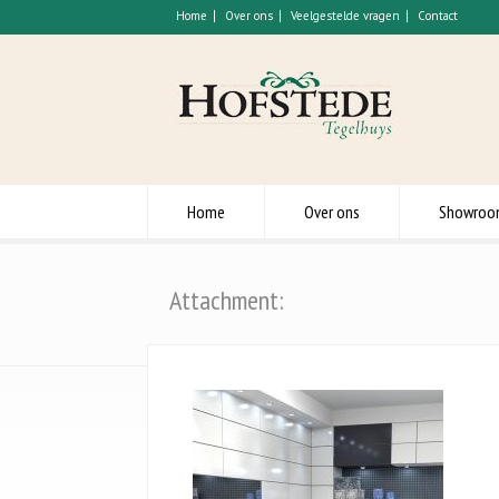
Home
Over ons
Veelgestelde vragen
Contact
Home
Over ons
Showro
Attachment: