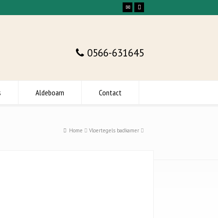
0566-631645
s
Aldeboarn
Contact
Home
Vloertegels badkamer
Neem direct contact op