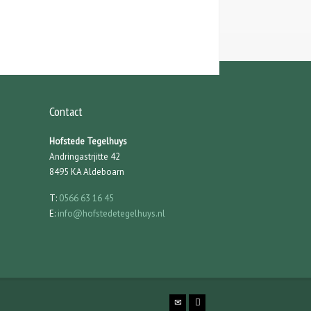
Contact
Hofstede Tegelhuys
Andringastrjitte 42
8495 KA Aldeboarn
T:
0566 63 16 45
E:
info@hofstedetegelhuys.nl