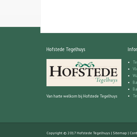
Hofstede Tegelhuys
Info
Te
Vl
Wa
Ba
Ba
Te
Van harte welkom bij Hofstede Tegelhuys
Copyright © 2017 Hofstede Tegelhuys |
Sitemap
|
Cont