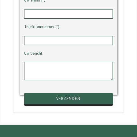
Uw email (*)
Telefoonnummer (*)
Uw bericht
Gelieve dit veld leeg te laten.