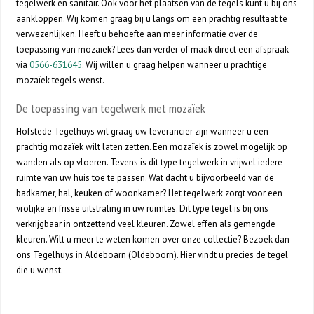
tegelwerk en sanitair. Ook voor het plaatsen van de tegels kunt u bij ons
aankloppen. Wij komen graag bij u langs om een prachtig resultaat te
verwezenlijken. Heeft u behoefte aan meer informatie over de
toepassing van mozaïek? Lees dan verder of maak direct een afspraak
via
0566-631645
. Wij willen u graag helpen wanneer u prachtige
mozaïek tegels wenst.
De toepassing van tegelwerk met mozaïek
Hofstede Tegelhuys wil graag uw leverancier zijn wanneer u een
prachtig mozaïek wilt laten zetten. Een mozaïek is zowel mogelijk op
wanden als op vloeren. Tevens is dit type tegelwerk in vrijwel iedere
ruimte van uw huis toe te passen. Wat dacht u bijvoorbeeld van de
badkamer, hal, keuken of woonkamer? Het tegelwerk zorgt voor een
vrolijke en frisse uitstraling in uw ruimtes. Dit type tegel is bij ons
verkrijgbaar in ontzettend veel kleuren. Zowel effen als gemengde
kleuren. Wilt u meer te weten komen over onze collectie? Bezoek dan
ons Tegelhuys in Aldeboarn (Oldeboorn). Hier vindt u precies de tegel
die u wenst.